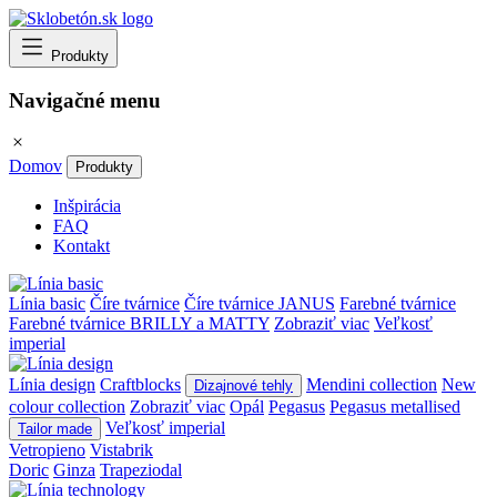
Produkty
Navigačné menu
Domov
Produkty
Inšpirácia
FAQ
Kontakt
Línia basic
Číre tvárnice
Číre tvárnice JANUS
Farebné tvárnice
Farebné tvárnice BRILLY a MATTY
Zobraziť viac
Veľkosť
imperial
Línia design
Craftblocks
Mendini collection
New
Dizajnové tehly
colour collection
Zobraziť viac
Opál
Pegasus
Pegasus metallised
Veľkosť imperial
Tailor made
Vetropieno
Vistabrik
Doric
Ginza
Trapeziodal