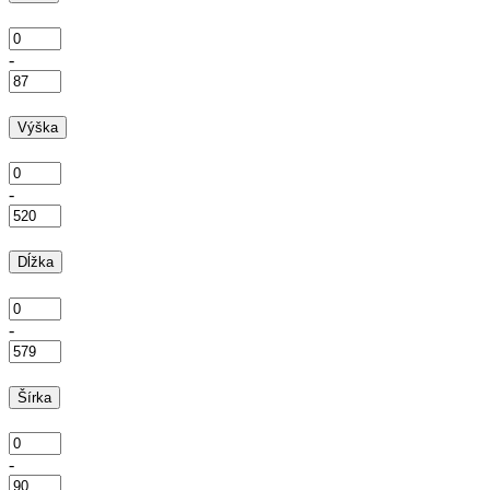
-
Výška
-
Dĺžka
-
Šírka
-