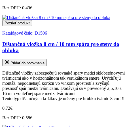
Bez DPH: 0,49€
Pozrieť produkt
Katalógové číslo:
D1506
Dištančná vložka 8 cm / 10 mm spára pre steny do
obluka
Pridať do porovnania
Dištančné vložky zabezpečujú rovnaké spary medzi sklobetónovymi
tvárnicami ako v horizontálnom tak vertikálnom smere. Urýchľujú
montáž, nepodliehajú korózii vo vlhkom prostredí a zvyšujú
presnosť spár medzi tvárnicami. Dodávajú sa v prevedený 2,5,10 a
16 mm voliteľnej spare medzi tvárnicami.
Tento typ dištančných krížikov je určený pre hrúbku tvárnic 8 cm !!!
0,72€
Bez DPH: 0,58€