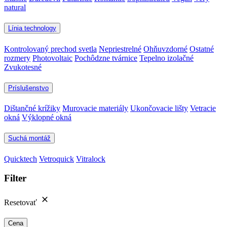
natural
Línia technology
Kontrolovaný prechod svetla
Nepriestrelné
Ohňuvzdorné
Ostatné
rozmery
Photovoltaic
Pochôdzne tvárnice
Tepelno izolačné
Zvukotesné
Príslušenstvo
Dištančné krížiky
Murovacie materiály
Ukončovacie lišty
Vetracie
okná
Výklopné okná
Suchá montáž
Quicktech
Vetroquick
Vitralock
Filter
Resetovať
Cena