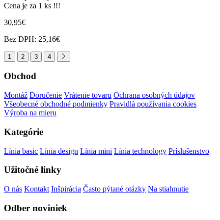
Cena je za 1 ks !!!
30,95€
Bez DPH: 25,16€
1
2
3
4
Obchod
Montáž
Doručenie
Vrátenie tovaru
Ochrana osobných údajov
Všeobecné obchodné podmienky
Pravidlá používania cookies
Výroba na mieru
Kategórie
Línia basic
Línia design
Línia mini
Línia technology
Príslušenstvo
Užitočné linky
O nás
Kontakt
Inšpirácia
Často pýtané otázky
Na stiahnutie
Odber noviniek