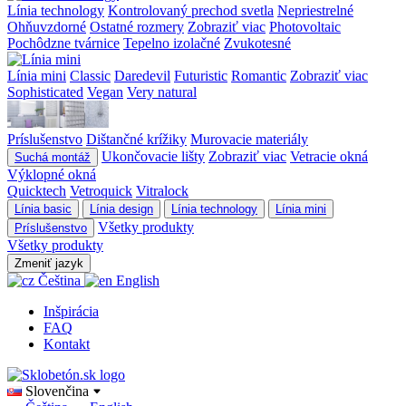
Línia technology
Kontrolovaný prechod svetla
Nepriestrelné
Ohňuvzdorné
Ostatné rozmery
Zobraziť viac
Photovoltaic
Pochôdzne tvárnice
Tepelno izolačné
Zvukotesné
Línia mini
Classic
Daredevil
Futuristic
Romantic
Zobraziť viac
Sophisticated
Vegan
Very natural
Príslušenstvo
Dištančné krížiky
Murovacie materiály
Ukončovacie lišty
Zobraziť viac
Vetracie okná
Suchá montáž
Výklopné okná
Quicktech
Vetroquick
Vitralock
Línia basic
Línia design
Línia technology
Línia mini
Všetky produkty
Príslušenstvo
Všetky produkty
Zmeniť jazyk
Čeština
English
Inšpirácia
FAQ
Kontakt
Slovenčina