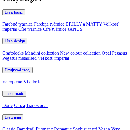
Línia basic
Farebné tvárnice
Farebné tvárnice BRILLY a MATTY
Veľkosť
imperial
Číre tvárnice
Číre tvárnice JANUS
Línia design
Craftblocks
Mendini collection
New colour collection
Opál
Pegasus
Pegasus metallised
Veľkosť imperial
Dizajnové tehly
Vetropieno
Vistabrik
Tailor made
Doric
Ginza
Trapeziodal
Línia mini
Classic
Daredevil
Futuristic
Romantic
Sophisticated
Vegan
Very