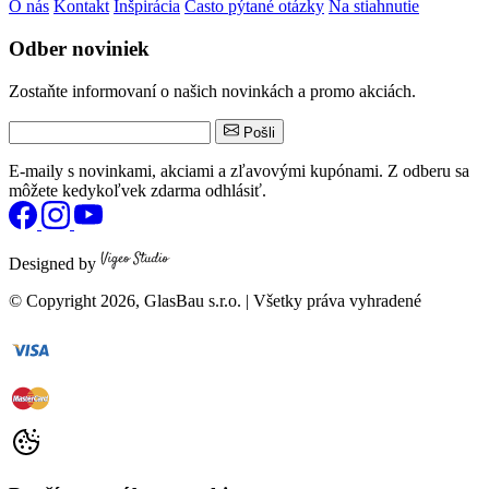
O nás
Kontakt
Inšpirácia
Často pýtané otázky
Na stiahnutie
Odber noviniek
Zostaňte informovaní o našich novinkách a promo akciách.
Pošli
E-maily s novinkami, akciami a zľavovými kupónami. Z odberu sa
môžete kedykoľvek zdarma odhlásiť.
Designed by
© Copyright
2026
, GlasBau s.r.o. | Všetky práva vyhradené