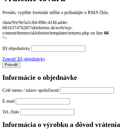
Prosím, vyplňte formulár nižšie a požiadajte o RMA číslo.
/data/9/e/9e5a1c84-f08e-41fd-ad4e-
681637476287/sklobeton.sk/web/wp-
content/themes/sklobeton/templates/returns.php on line
66
">
ID objednávky
Zmeniť ID objednávky
Potvrdiť
Informácie o objednávke
Celé meno / názov spoločnosti
E-mail
Tel. číslo
Informácia o výrobku a dôvod vrátenia