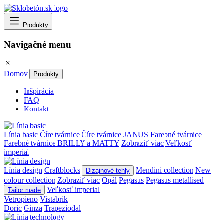
Produkty
Navigačné menu
Domov
Produkty
Inšpirácia
FAQ
Kontakt
Línia basic
Číre tvárnice
Číre tvárnice JANUS
Farebné tvárnice
Farebné tvárnice BRILLY a MATTY
Zobraziť viac
Veľkosť
imperial
Línia design
Craftblocks
Mendini collection
New
Dizajnové tehly
colour collection
Zobraziť viac
Opál
Pegasus
Pegasus metallised
Veľkosť imperial
Tailor made
Vetropieno
Vistabrik
Doric
Ginza
Trapeziodal