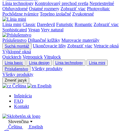
Línia technology
Kontrolovaný prechod svetla
Nepriestrelné
Ohňuvzdorné
Ostatné rozmery
Zobraziť viac
Photovoltaic
Pochôdzne tvárnice
Tepelno izolačné
Zvukotesné
Línia mini
Classic
Daredevil
Futuristic
Romantic
Zobraziť viac
Sophisticated
Vegan
Very natural
Príslušenstvo
Dištančné krížiky
Murovacie materiály
Ukončovacie lišty
Zobraziť viac
Vetracie okná
Suchá montáž
Výklopné okná
Quicktech
Vetroquick
Vitralock
Línia basic
Línia design
Línia technology
Línia mini
Všetky produkty
Príslušenstvo
Všetky produkty
Zmeniť jazyk
Čeština
English
Inšpirácia
FAQ
Kontakt
Slovenčina
Čeština
English