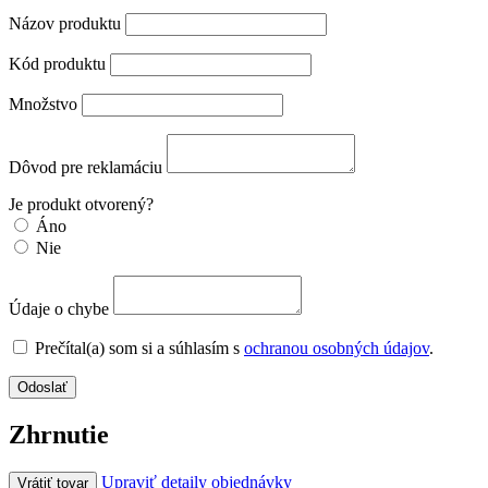
Názov produktu
Kód produktu
Množstvo
Dôvod pre reklamáciu
Je produkt otvorený?
Áno
Nie
Údaje o chybe
Prečítal(a) som si a súhlasím s
ochranou osobných údajov
.
Odoslať
Zhrnutie
Upraviť detaily objednávky
Vrátiť tovar