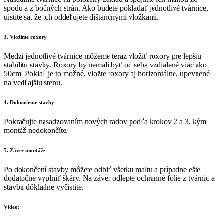
spodu a z bočných strán. Ako budete pokladať jednotlivé tvárnice,
uistite sa, že ich oddeľujete dištančnými vložkami.
3. Vložíme roxory
Medzi jednotlivé tvárnice môžeme teraz vložiť roxory pre lepšiu
stabilitu stavby. Roxory by nemali byť od seba vzdialené viac ako
50cm. Pokiaľ je to možné, vložte roxory aj horizontálne, upevnené
na vedľajšiu stenu.
4. Dokončenie stavby
Pokračujte nasadzovaním nových radov podľa krokov 2 a 3, kým
montáž nedokončíte.
5. Záver montáže
Po dokončení stavby môžete odbiť všetku maltu a prípadne ešte
dodatočne vyplniť škáry. Na záver odlepte ochranné fólie z tvárnic a
stavbu dôkladne vyčistite.
Video: