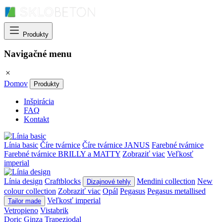
Produkty
Navigačné menu
Domov
Produkty
Inšpirácia
FAQ
Kontakt
Línia basic
Číre tvárnice
Číre tvárnice JANUS
Farebné tvárnice
Farebné tvárnice BRILLY a MATTY
Zobraziť viac
Veľkosť
imperial
Línia design
Craftblocks
Mendini collection
New
Dizajnové tehly
colour collection
Zobraziť viac
Opál
Pegasus
Pegasus metallised
Veľkosť imperial
Tailor made
Vetropieno
Vistabrik
Doric
Ginza
Trapeziodal