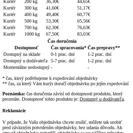
Kuriér
200 kg
36,30€
44,65€
Kuriér
300 kg
41,60€
51,17€
Kuriér
400 kg
49,40€
60,77€
Kuriér
500 kg
53,30€
65,56€
Kuriér
700 kg
62,30€
76,63€
Kuriér
1000 kg
67,50€
83,03€
Čas doručenia
Dostupnosť
Čas spracovania*
Čas prepravy**
Dostupný na sklade
0-1 prac. dní
1-2 prac. dní
Dostupný u dodávateľa
5-7 prac. dní
1-2 prac. dní
Momentálne nedostupný
-
-
* čas, který potřebujeme k expedování objednávky
** čas, za který Vám kurýr doručí objednávku po jejím expedování
Poznámka:
čas doručenia závisí od dostupnosti produktu, ktorý
prezeráte. Dostupnosť tohto produktu je:
Dostupný u dodávateľa
.
Reklamácie
V prípade, že Vašu objednávku chcete zrušiť, môžete tak urobiť
pred záväzným potvrdením objednávky, bez udania dôvodu. Ak
sme už objednávku potvrdili, objednávka sa vo väčšine prípadov