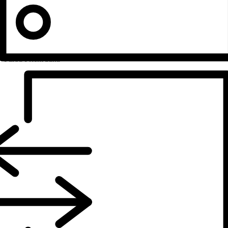
Farba
Priehľadná