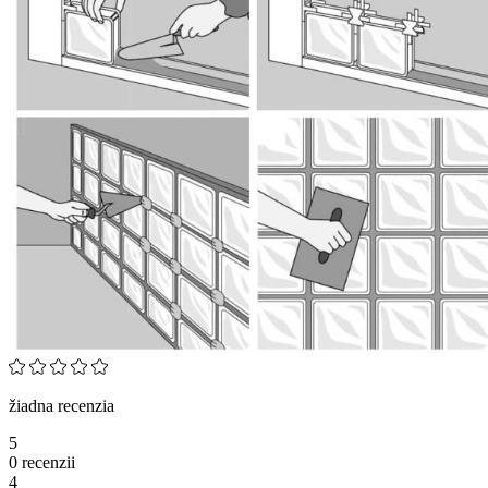
žiadna recenzia
5
0 recenzii
4