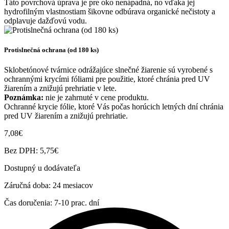
Táto povrchová úprava je pre oko nenápadná, no vďaka jej
hydrofilným vlastnostiam šikovne odbúrava organické nečistoty a
odplavuje dažďovú vodu.
Protislnečná ochrana (od 180 ks)
Sklobetónové tvárnice odrážajúce slnečné žiarenie sú vyrobené s
ochrannými krycími fóliami pre použitie, ktoré chránia pred UV
žiarením a znižujú prehriatie v lete.
Poznámka:
nie je zahrnuté v cene produktu.
Ochranné krycie fólie, ktoré Vás počas horúcich letných dní chránia
pred UV žiarením a znižujú prehriatie.
7,08€
Bez DPH: 5,75€
Dostupný u dodávateľa
Záručná doba:
24 mesiacov
Čas doručenia:
7-10 prac. dní