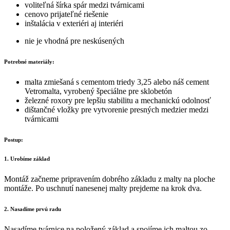
voliteľná šírka spár medzi tvárnicami
cenovo prijateľné riešenie
inštalácia v exteriéri aj interiéri
nie je vhodná pre neskúsených
Potrebné materiály:
malta zmiešaná s cementom triedy 3,25 alebo náš cement
Vetromalta, vyrobený špeciálne pre sklobetón
železné roxory pre lepšiu stabilitu a mechanickú odolnosť
dištančné vložky pre vytvorenie presných medzier medzi
tvárnicami
Postup:
1. Urobíme základ
Montáž začneme pripravením dobrého základu z malty na ploche
montáže. Po uschnutí nanesenej malty prejdeme na krok dva.
2. Nasadíme prvú radu
Nasadíme tvárnice na položený základ a spojíme ich maltou zo