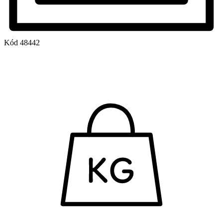
Kód
48442