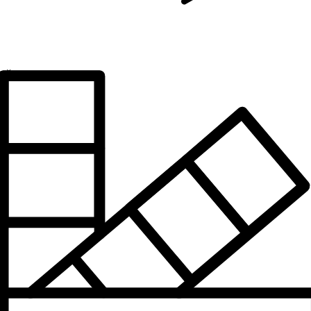
Šírka
98 mm