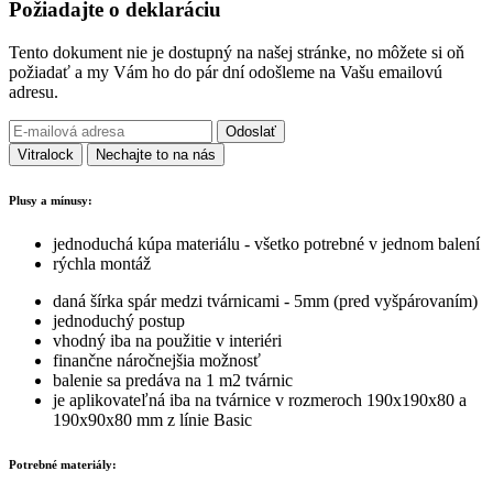
Požiadajte o deklaráciu
Tento dokument nie je dostupný na našej stránke, no môžete si oň
požiadať a my Vám ho do pár dní odošleme na Vašu emailovú
adresu.
Odoslať
Vitralock
Nechajte to na nás
Plusy a mínusy:
jednoduchá kúpa materiálu - všetko potrebné v jednom balení
rýchla montáž
daná šírka spár medzi tvárnicami - 5mm (pred vyšpárovaním)
jednoduchý postup
vhodný iba na použitie v interiéri
finančne náročnejšia možnosť
balenie sa predáva na 1 m2 tvárnic
je aplikovateľná iba na tvárnice v rozmeroch 190x190x80 a
190x90x80 mm z línie Basic
Potrebné materiály: