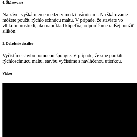
4. Škárovanie
Na záver vyškárujeme medzery medzi tvárnicami. Na škárovanie
môžete použiť rýchlo schnúcu maltu. V prípade, že staviate vo
vlhkom prostredí, ako napríklad kúpeľňa, odporúčame radšej použiť
silikón.
5. Doladenie detailov
Vyčistíme stavbu pomocou špongie. V prípade, že sme použili
rýchloschnúcu maltu, stavbu vyčistíme s navlhčenou utierkou.
Video: