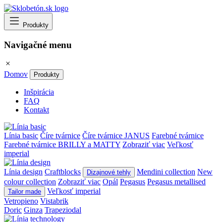
Produkty
Navigačné menu
Domov
Produkty
Inšpirácia
FAQ
Kontakt
Línia basic
Číre tvárnice
Číre tvárnice JANUS
Farebné tvárnice
Farebné tvárnice BRILLY a MATTY
Zobraziť viac
Veľkosť
imperial
Línia design
Craftblocks
Mendini collection
New
Dizajnové tehly
colour collection
Zobraziť viac
Opál
Pegasus
Pegasus metallised
Veľkosť imperial
Tailor made
Vetropieno
Vistabrik
Doric
Ginza
Trapeziodal