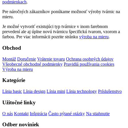
podmienkach
.
Pre náročných zákazníkov ponúkame možnosť výroby tvárnic na
mieru.
Je možné vytvoriť existujúci typ tvárnice v inom farebnom
prevedení ale aj úplne novú tvárnicu špecifickú tvarom, vzorom a
farbou. Pre viac informácii pozrite stránku
výroba na mieru
.
Obchod
Montáž
Doručenie
Vrátenie tovaru
Ochrana osobných údajov
Všeobecné obchodné podmienky
Pravidlá používania cookies
Výroba na mieru
Kategórie
Línia basic
Línia design
Línia mini
Línia technology
Príslušenstvo
Užitočné linky
O nás
Kontakt
Inšpirácia
Často pýtané otázky
Na stiahnutie
Odber noviniek