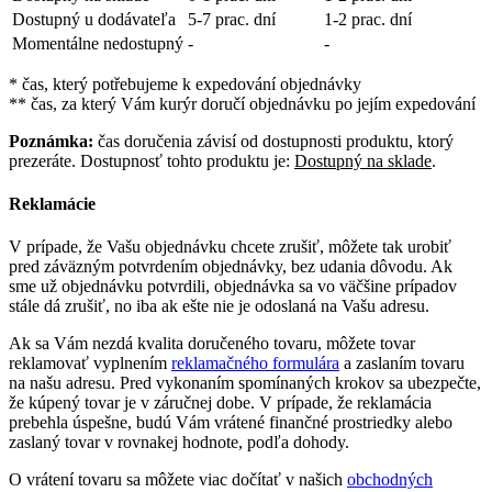
Dostupný u dodávateľa
5-7 prac. dní
1-2 prac. dní
Momentálne nedostupný
-
-
* čas, který potřebujeme k expedování objednávky
** čas, za který Vám kurýr doručí objednávku po jejím expedování
Poznámka:
čas doručenia závisí od dostupnosti produktu, ktorý
prezeráte. Dostupnosť tohto produktu je:
Dostupný na sklade
.
Reklamácie
V prípade, že Vašu objednávku chcete zrušiť, môžete tak urobiť
pred záväzným potvrdením objednávky, bez udania dôvodu. Ak
sme už objednávku potvrdili, objednávka sa vo väčšine prípadov
stále dá zrušiť, no iba ak ešte nie je odoslaná na Vašu adresu.
Ak sa Vám nezdá kvalita doručeného tovaru, môžete tovar
reklamovať vyplnením
reklamačného formulára
a zaslaním tovaru
na našu adresu. Pred vykonaním spomínaných krokov sa ubezpečte,
že kúpený tovar je v záručnej dobe. V prípade, že reklamácia
prebehla úspešne, budú Vám vrátené finančné prostriedky alebo
zaslaný tovar v rovnakej hodnote, podľa dohody.
O vrátení tovaru sa môžete viac dočítať v našich
obchodných