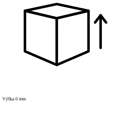
Výška
0 mm