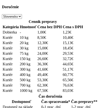
Doručenie
Cenník prepravy
Kategória
Hmotnosť
Cena bez DPH
Cena s DPH
Dobierka
-
1,00€
1,23€
Kuriér
10 kg
8,50€
10,46€
Kuriér
20 kg
12,30€
15,13€
Kuriér
30 kg
15,00€
18,45€
Kuriér
75 kg
24,00€
29,53€
Kuriér
150 kg
26,60€
32,72€
Kuriér
200 kg
36,30€
44,65€
Kuriér
300 kg
41,60€
51,17€
Kuriér
400 kg
49,40€
60,77€
Kuriér
500 kg
53,30€
65,56€
Kuriér
700 kg
62,30€
76,63€
Kuriér
1000 kg
67,50€
83,03€
Čas doručenia
Dostupnosť
Čas spracovania*
Čas prepravy**
Dostupný na sklade
0-1 prac. dní
1-2 prac. dní