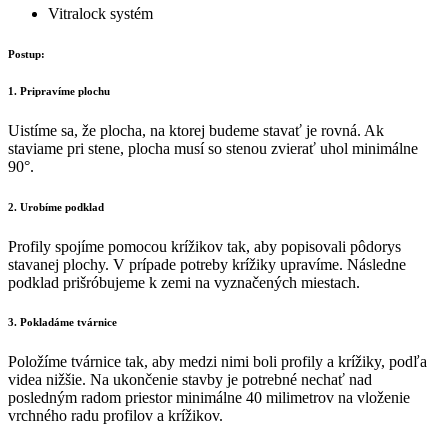
Vitralock systém
Postup:
1. Pripravíme plochu
Uistíme sa, že plocha, na ktorej budeme stavať je rovná. Ak
staviame pri stene, plocha musí so stenou zvierať uhol minimálne
90°.
2. Urobíme podklad
Profily spojíme pomocou krížikov tak, aby popisovali pôdorys
stavanej plochy. V prípade potreby krížiky upravíme. Následne
podklad prišróbujeme k zemi na vyznačených miestach.
3. Pokladáme tvárnice
Položíme tvárnice tak, aby medzi nimi boli profily a krížiky, podľa
videa nižšie. Na ukončenie stavby je potrebné nechať nad
posledným radom priestor minimálne 40 milimetrov na vloženie
vrchného radu profilov a krížikov.