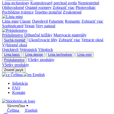
Línia technology
Kontrolovaný prechod svetla
Nepriestrelné
Ohňuvzdorné
Ostatné rozmery
Zobraziť viac
Photovoltaic
Pochôdzne tvárnice
Tepelno izolačné
Zvukotesné
Línia mini
Classic
Daredevil
Futuristic
Romantic
Zobraziť viac
Sophisticated
Vegan
Very natural
Príslušenstvo
Dištančné krížiky
Murovacie materiály
Ukončovacie lišty
Zobraziť viac
Vetracie okná
Suchá montáž
Výklopné okná
Quicktech
Vetroquick
Vitralock
Línia basic
Línia design
Línia technology
Línia mini
Všetky produkty
Príslušenstvo
Všetky produkty
Zmeniť jazyk
Čeština
English
Inšpirácia
FAQ
Kontakt
Slovenčina
Čeština
English