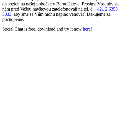
dispozícii na našej pobočke v Bernolákove. Prosíme Vás, aby ste
nám pred Vašou návštevou zatelefonovali na tel. č.
+421 2 6353
5333
, aby sme sa Vám mohli naplno venovať. Ďakujeme za
pochopenie.
Social Chat is free, download and try it now
here!